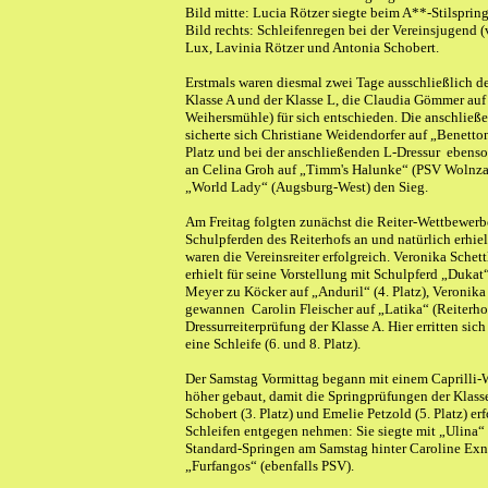
Bild mitte: Lucia Rötzer siegte beim A**-Stilspring
Bild rechts: Schleifenregen bei der Vereinsjugend (
Lux, Lavinia Rötzer und Antonia Schobert.
Erstmals waren diesmal zwei Tage ausschließlich d
Klasse A und der Klasse L, die Claudia Gömmer au
Weihersmühle) für sich entschieden. Die anschließ
sicherte sich Christiane Weidendorfer auf „Benetton
Platz und bei der anschließenden L-Dressur ebenso 
an Celina Groh auf „Timm's Halunke“ (PSV Wolnzach
„World Lady“ (Augsburg-West) den Sieg.
Am Freitag folgten zunächst die Reiter-Wettbewerbe
Schulpferden des Reiterhofs an und natürlich erhie
waren die Vereinsreiter erfolgreich. Veronika Schett
erhielt für seine Vorstellung mit Schulpferd „Dukat“
Meyer zu Köcker auf „Anduril“ (4. Platz), Veronika 
gewannen Carolin Fleischer auf „Latika“ (Reiterho
Dressurreiterprüfung der Klasse A. Hier erritten s
eine Schleife (6. und 8. Platz).
Der Samstag Vormittag begann mit einem Caprilli-W
höher gebaut, damit die Springprüfungen der Klas
Schobert (3. Platz) und Emelie Petzold (5. Platz) e
Schleifen entgegen nehmen: Sie siegte mit „Ulina“
Standard-Springen am Samstag hinter Caroline Exner
„Furfangos“ (ebenfalls PSV).