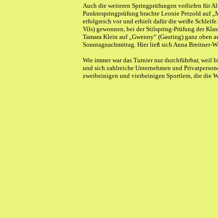
Auch die weiteren Springprüfungen verliefen für Al
Punktespringprüfung brachte Leonie Petzold auf „M
erfolgreich vor und erhielt dafür die weiße Schl
Vils) gewonnen, bei der Stilspring-Prüfung der Kl
Tamara Klein auf „Gwenny“ (Gauting) ganz oben a
Sonntagnachmittag. Hier ließ sich Anna Breitner-W
Wie immer war das Turnier nur durchführbar, weil b
und sich zahlreiche Unternehmen und Privatpersone
zweibeinigen und vierbeinigen Sportlern, die die W