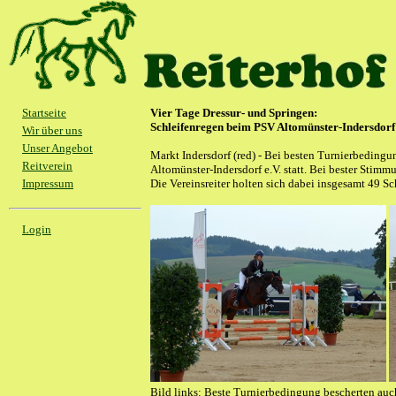
Startseite
Vier Tage Dressur- und Springen:
Schleifenregen beim PSV Altomünster-Indersdorf
Wir über uns
Unser Angebot
Markt Indersdorf (red) - Bei besten Turnierbedingu
Reitverein
Altomünster-Indersdorf e.V. statt. Bei bester Stim
Impressum
Die Vereinsreiter holten sich dabei insgesamt 49 S
Login
Bild links: Beste Turnierbedingung bescherten auc