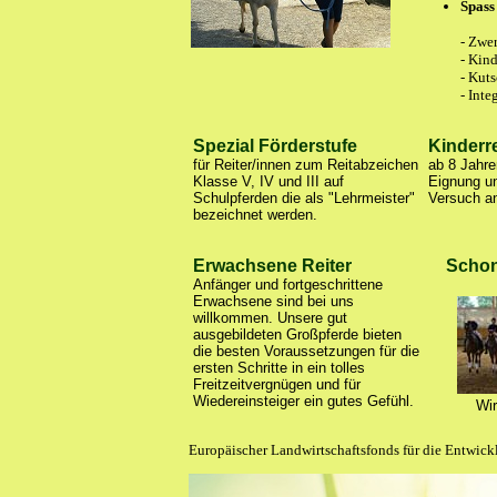
Spass
- Zwe
- Kin
- Kut
- Inte
Spezial Förderstufe
Kinderr
für Reiter/innen zum Reitabzeichen
ab 8 Jahre
Klasse V, IV und III auf
Eignung u
Schulpferden die als "Lehrmeister"
Versuch a
bezeichnet werden.
Erwachsene Reiter
Schon
Anfänger und fortgeschrittene
Erwachsene sind bei uns
willkommen. Unsere gut
ausgebildeten Großpferde bieten
die besten Voraussetzungen für die
ersten Schritte in ein tolles
Freitzeitvergnügen und für
Wiedereinsteiger ein gutes Gefühl.
Wir
Europäischer Landwirtschaftsfonds für die Entwic