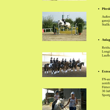
Pferd
Außen
ganzj
Stall
Anla
Reith
Longi
Laufb
Extra
FN-an
zertif
Fütte
30 Ja
Sport