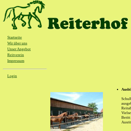
Startseite
Wir über uns
Unser Angebot
Reitverein
Impressum
Login
Ausbi
Schulb
ausge
Reita
Vielse
Berit
Ausrit